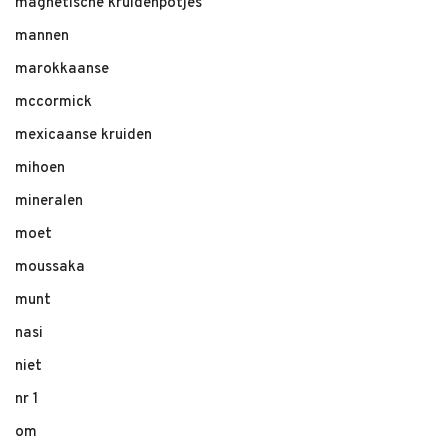
magnetische kruidenpotjes
mannen
marokkaanse
mccormick
mexicaanse kruiden
mihoen
mineralen
moet
moussaka
munt
nasi
niet
nr 1
om