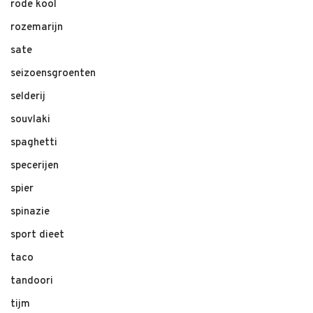
rode kool
rozemarijn
sate
seizoensgroenten
selderij
souvlaki
spaghetti
specerijen
spier
spinazie
sport dieet
taco
tandoori
tijm