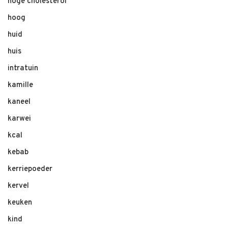
hoge cholesterol
hoog
huid
huis
intratuin
kamille
kaneel
karwei
kcal
kebab
kerriepoeder
kervel
keuken
kind