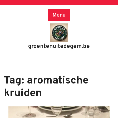
Skip
to
Menu
content
groentenuitedegem.be
Tag:
aromatische
kruiden