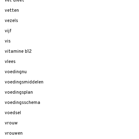
vet dieet
vetten
vezels
vijf
vis
vitamine b12
vlees
voedingnu
voedingsmiddelen
voedingsplan
voedingsschema
voedsel
vrouw
vrouwen