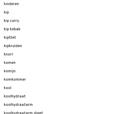
kinderen
kip
kip curry
kip kebab
kipfilet
kipkruiden
knorr
komen
komijn
komkommer
kool
koolhydraat
koolhydraatarm
koolhydraatarm dieet