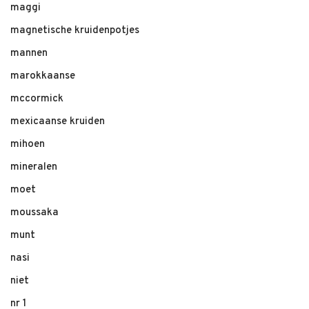
maggi
magnetische kruidenpotjes
mannen
marokkaanse
mccormick
mexicaanse kruiden
mihoen
mineralen
moet
moussaka
munt
nasi
niet
nr 1