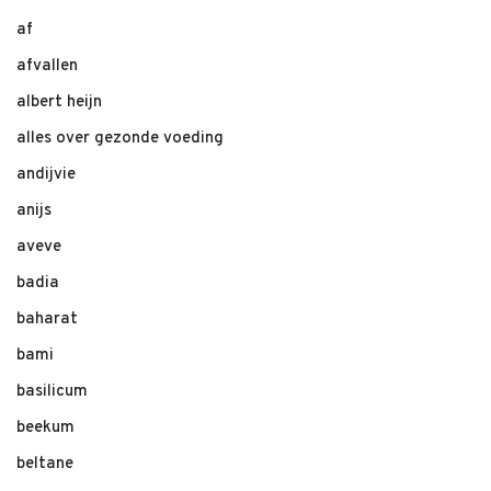
af
afvallen
albert heijn
alles over gezonde voeding
andijvie
anijs
aveve
badia
baharat
bami
basilicum
beekum
beltane