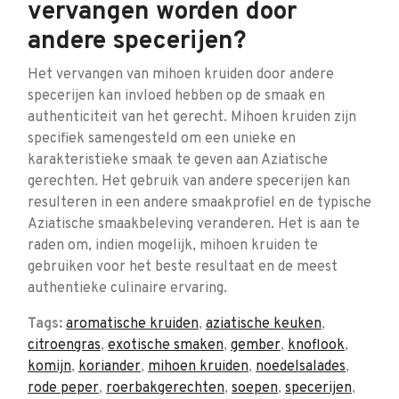
vervangen worden door
andere specerijen?
Het vervangen van mihoen kruiden door andere
specerijen kan invloed hebben op de smaak en
authenticiteit van het gerecht. Mihoen kruiden zijn
specifiek samengesteld om een unieke en
karakteristieke smaak te geven aan Aziatische
gerechten. Het gebruik van andere specerijen kan
resulteren in een andere smaakprofiel en de typische
Aziatische smaakbeleving veranderen. Het is aan te
raden om, indien mogelijk, mihoen kruiden te
gebruiken voor het beste resultaat en de meest
authentieke culinaire ervaring.
Tags:
aromatische kruiden
,
aziatische keuken
,
citroengras
,
exotische smaken
,
gember
,
knoflook
,
komijn
,
koriander
,
mihoen kruiden
,
noedelsalades
,
rode peper
,
roerbakgerechten
,
soepen
,
specerijen
,