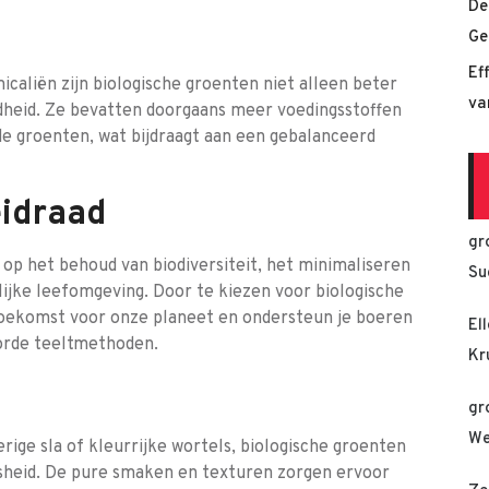
De
Ge
Ef
caliën zijn biologische groenten niet alleen beter
va
dheid. Ze bevatten doorgaans meer voedingsstoffen
e groenten, wat bijdraagt aan een gebalanceerd
idraad
gr
 op het behoud van biodiversiteit, het minimaliseren
Su
ijke leefomgeving. Door te kiezen voor biologische
toekomst voor onze planeet en ondersteun je boeren
El
oorde teeltmethoden.
Kr
gr
We
rige sla of kleurrijke wortels, biologische groenten
sheid. De pure smaken en texturen zorgen ervoor