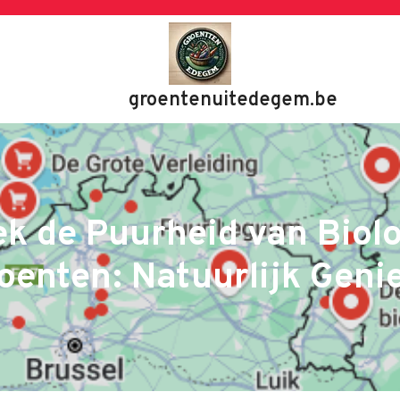
groentenuitedegem.be
k de Puurheid van Biol
oenten: Natuurlijk Geni