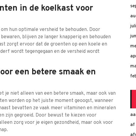
nten in de koelkast voor
se
au
ju
t om hun optimale versheid te behouden. Door
ju
e bewaren, blijven ze langer knapperig en behouden
ast zorgt ervoor dat de groenten op een koele en
me
derf wordt tegengegaan en de versheid wordt
ap
ma
voor een betere smaak en
fe
t je niet alleen van een betere smaak, maar ook van
ten worden op het juiste moment geoogst, wanneer
arnaast bevatten ze vaak meer vitaminen en mineralen
aa
n zijn gegroeid. Door bewust te kiezen voor
alleen zorg voor je eigen gezondheid, maar ook voor
af
hap.
af