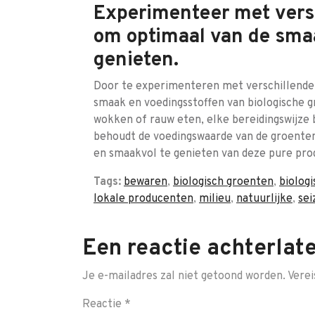
Experimenteer met vers
om optimaal van de sma
genieten.
Door te experimenteren met verschillende 
smaak en voedingsstoffen van biologische g
wokken of rauw eten, elke bereidingswijze
behoudt de voedingswaarde van de groente
en smaakvol te genieten van deze pure pro
Tags:
bewaren
,
biologisch groenten
,
biolog
lokale producenten
,
milieu
,
natuurlijke
,
se
Een reactie achterlat
Je e-mailadres zal niet getoond worden.
Verei
Reactie
*