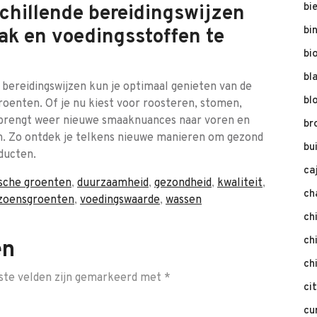
bi
chillende bereidingswijzen
bi
ak en voedingsstoffen te
bi
bl
bereidingswijzen kun je optimaal genieten van de
bl
roenten. Of je nu kiest voor roosteren, stomen,
 brengt weer nieuwe smaaknuances naar voren en
br
n. Zo ontdek je telkens nieuwe manieren om gezond
bu
ducten.
ca
ische groenten
,
duurzaamheid
,
gezondheid
,
kwaliteit
,
ch
izoensgroenten
,
voedingswaarde
,
wassen
ch
ch
en
ch
ste velden zijn gemarkeerd met
*
ci
cu