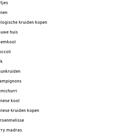
etjes
nnen
ologische kruiden kopen
auwe huis
oemkool
occoli
ik
junkruiden
ampignons
imichurri
inese kool
inese kruiden kopen
troenmelisse
rry madras