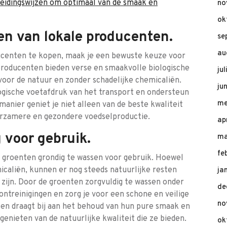
eidingswijzen om optimaal van de smaak en
no
ok
en van lokale producenten.
se
au
ucenten te kopen, maak je een bewuste keuze voor
 producenten bieden verse en smaakvolle biologische
ju
voor de natuur en zonder schadelijke chemicaliën.
ju
ogische voetafdruk van het transport en ondersteun
me
 manier geniet je niet alleen van de beste kwaliteit
uurzamere en gezondere voedselproductie.
ap
 voor gebruik.
ma
fe
e groenten grondig te wassen voor gebruik. Hoewel
micaliën, kunnen er nog steeds natuurlijke resten
ja
 zijn. Door de groenten zorgvuldig te wassen onder
de
ntreinigingen en zorg je voor een schone en veilige
no
ten draagt bij aan het behoud van hun pure smaak en
enieten van de natuurlijke kwaliteit die ze bieden.
ok