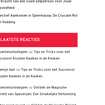
 Kracht van een Goed Eetpatroon voor Jouw
zondheid
fectief Aankomen in Spiermassa: De Cruciale Rol
n Voeding
LAATSTE REACTIES
oentenuitedegem
op
Tips en Tricks voor het
ccesvol Kruiden Kweken in de Keuken
lemijn bali
op
Tips en Tricks voor het Succesvol
uiden Kweken in de Keuken
oentenuitedegem
op
Ontdek de Magische
reld van Specerijen: Een Smakelijke Verkenning