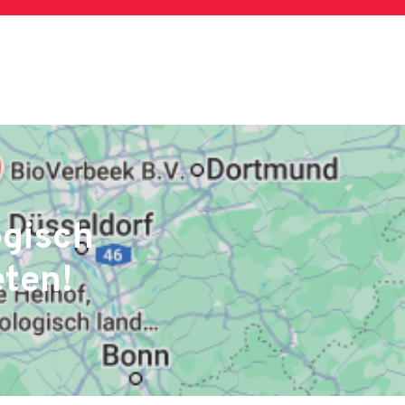
ogisch
eten!