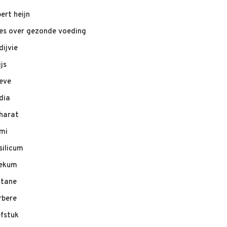
bert heijn
les over gezonde voeding
dijvie
ijs
eve
dia
harat
mi
silicum
ekum
ltane
rbere
efstuk