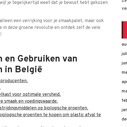
Ze
wijl je tegelijkertijd weet dat je bewust hebt gekozen
va
lleen een verrijking voor je smaakpalet, maar ook
e in deze groene revolutie en ontdek zelf de vele
!
au
ju
n en Gebruiken van
ju
 in België
me
 producenten.
ap
.
ma
lkast voor optimale versheid.
fe
re smaak en voedingswaarde.
trijdingsmiddelen op biologische groenten.
ja
iologische groenten te kopen om plastic afval te
de