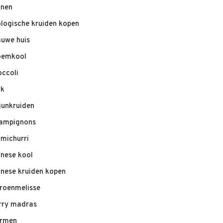
nnen
ologische kruiden kopen
auwe huis
oemkool
occoli
ik
junkruiden
ampignons
imichurri
inese kool
inese kruiden kopen
troenmelisse
rry madras
rmen