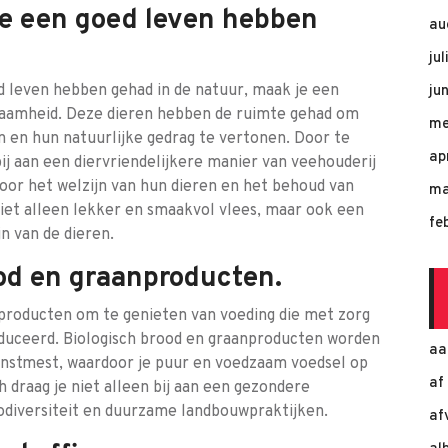
ie een goed leven hebben
au
ju
d leven hebben gehad in de natuur, maak je een
ju
zaamheid. Deze dieren hebben de ruimte gehad om
me
en en hun natuurlijke gedrag te vertonen. Door te
ap
bij aan een diervriendelijkere manier van veehouderij
voor het welzijn van hun dieren en het behoud van
ma
niet alleen lekker en smaakvol vlees, maar ook een
fe
n van de dieren.
ood en graanproducten.
nproducten om te genieten van voeding die met zorg
oduceerd. Biologisch brood en graanproducten worden
aa
kunstmest, waardoor je puur en voedzaam voedsel op
af
ch draag je niet alleen bij aan een gezondere
iodiversiteit en duurzame landbouwpraktijken.
af