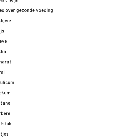
bert heijn
les over gezonde voeding
dijvie
ijs
eve
dia
harat
mi
silicum
ekum
ltane
rbere
efstuk
etjes