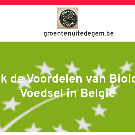
groentenuitedegem.be
k de Voordelen van Biol
Voedsel in België