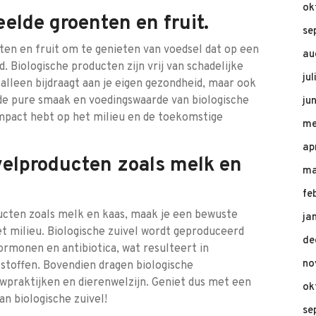
ok
eelde groenten en fruit.
se
ten en fruit om te genieten van voedsel dat op een
au
 Biologische producten zijn vrij van schadelijke
ju
 alleen bijdraagt aan je eigen gezondheid, maar ook
 de pure smaak en voedingswaarde van biologische
ju
 impact hebt op het milieu en de toekomstige
me
ap
velproducten zoals melk en
ma
fe
ucten zoals melk en kaas, maak je een bewuste
ja
et milieu. Biologische zuivel wordt geproduceerd
de
rmonen en antibiotica, wat resulteert in
no
e stoffen. Bovendien dragen biologische
wpraktijken en dierenwelzijn. Geniet dus met een
ok
an biologische zuivel!
se