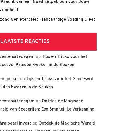
 Kracht van een Goed Eetpatroon voor Jouw
zondheid
zond Genieten: Het Plantaardige Voeding Dieet
LAATSTE REACTIES
oentenuitedegem
op
Tips en Tricks voor het
ccesvol Kruiden Kweken in de Keuken
lemijn bali
op
Tips en Tricks voor het Succesvol
uiden Kweken in de Keuken
oentenuitedegem
op
Ontdek de Magische
reld van Specerijen: Een Smakelijke Verkenning
hra pearl invest
op
Ontdek de Magische Wereld