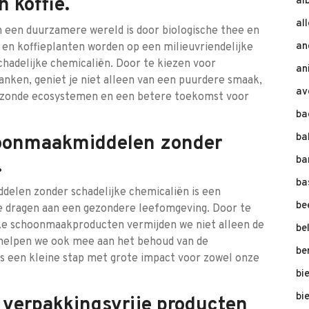
n koffie.
al
al
n een duurzamere wereld is door biologische thee en
an
- en koffieplanten worden op een milieuvriendelijke
hadelijke chemicaliën. Door te kiezen voor
an
anken, geniet je niet alleen van een puurdere smaak,
av
gezonde ecosystemen en een betere toekomst voor
ba
ba
hoonmaakmiddelen zonder
ba
.
ba
delen zonder schadelijke chemicaliën is een
be
e dragen aan een gezondere leefomgeving. Door te
ijke schoonmaakproducten vermijden we niet alleen de
be
r helpen we ook mee aan het behoud van de
be
is een kleine stap met grote impact voor zowel onze
bi
bi
 verpakkingsvrije producten