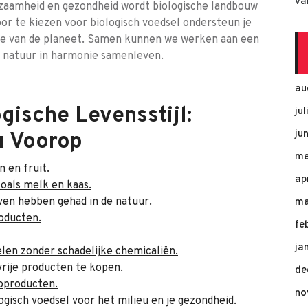
va
zaamheid en gezondheid wordt biologische landbouw
or te kiezen voor biologisch voedsel ondersteun je
 die van de planeet. Samen kunnen we werken aan een
 natuur in harmonie samenleven.
au
gische Levensstijl:
ju
ju
u Voorop
me
 en fruit.
ap
oals melk en kaas.
ven hebben gehad in de natuur.
ma
roducten.
fe
ja
en zonder schadelijke chemicaliën.
rije producten te kopen.
de
ioproducten.
no
gisch voedsel voor het milieu en je gezondheid.