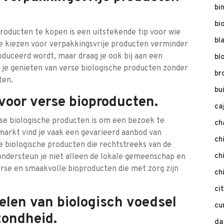
bi
bi
roducten te kopen is een uitstekende tip voor wie
bl
te kiezen voor verpakkingsvrije producten verminder
roduceerd wordt, maar draag je ook bij aan een
bl
je genieten van verse biologische producten zonder
br
ten.
bu
 voor verse bioproducten.
ca
se biologische producten is om een bezoek te
ch
markt vind je vaak een gevarieerd aanbod van
ch
 biologische producten die rechtstreeks van de
ch
ondersteun je niet alleen de lokale gemeenschap en
rse en smaakvolle bioproducten die met zorg zijn
ch
ci
elen van biologisch voedsel
cu
zondheid.
da