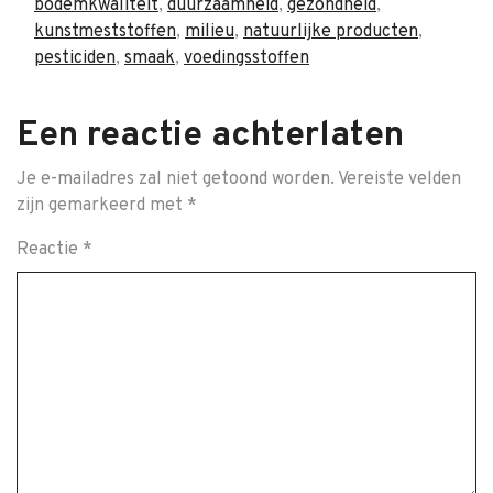
bodemkwaliteit
,
duurzaamheid
,
gezondheid
,
kunstmeststoffen
,
milieu
,
natuurlijke producten
,
pesticiden
,
smaak
,
voedingsstoffen
Een reactie achterlaten
Je e-mailadres zal niet getoond worden.
Vereiste velden
zijn gemarkeerd met
*
Reactie
*