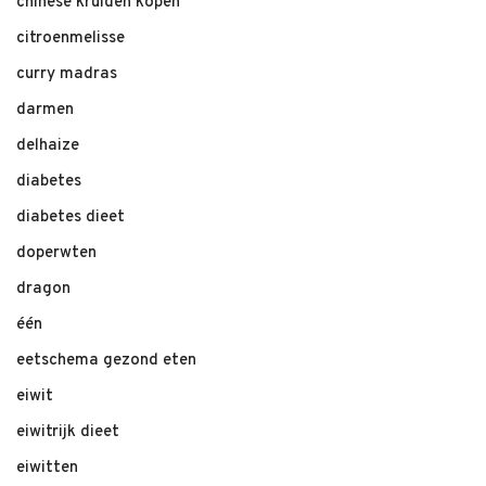
chinese kruiden kopen
citroenmelisse
curry madras
darmen
delhaize
diabetes
diabetes dieet
doperwten
dragon
één
eetschema gezond eten
eiwit
eiwitrijk dieet
eiwitten