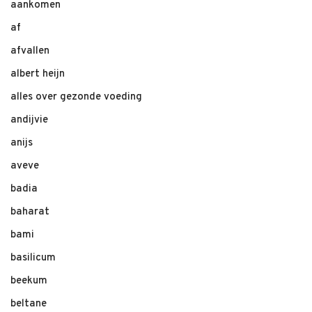
aankomen
af
afvallen
albert heijn
alles over gezonde voeding
andijvie
anijs
aveve
badia
baharat
bami
basilicum
beekum
beltane