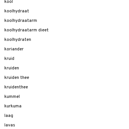
kool
koolhydraat
koolhydraatarm
koolhydraatarm dieet
koolhydraten
koriander
kruid
kruiden
kruiden thee
kruidenthee
kummel
kurkuma
laag
lavas