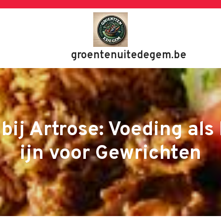
groentenuitedegem.be
 bij Artrose: Voeding als
ijn voor Gewrichten