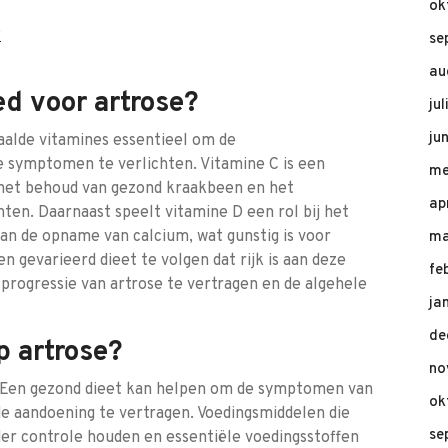
ok
?
se
au
ed voor artrose?
ju
ju
paalde vitamines essentieel om de
 symptomen te verlichten. Vitamine C is een
me
j het behoud van gezond kraakbeen en het
ap
ten. Daarnaast speelt vitamine D een rol bij het
an de opname van calcium, wat gunstig is voor
ma
 gevarieerd dieet te volgen dat rijk is aan deze
fe
progressie van artrose te vertragen en de algehele
ja
de
p artrose?
no
e. Een gezond dieet kan helpen om de symptomen van
ok
de aandoening te vertragen. Voedingsmiddelen die
se
er controle houden en essentiële voedingsstoffen