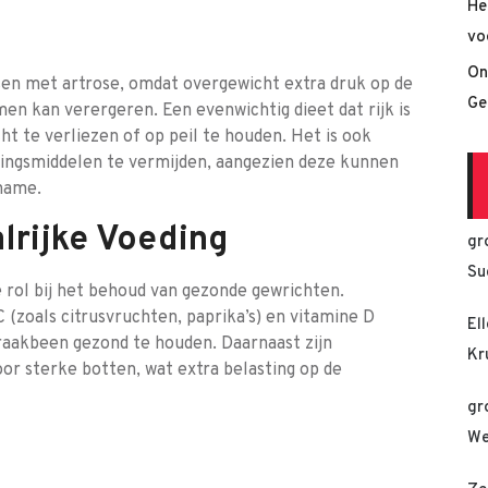
He
vo
On
sen met artrose, omdat overgewicht extra druk op de
Ge
n kan verergeren. Een evenwichtig dieet dat rijk is
t te verliezen of op peil te houden. Het is ook
dingsmiddelen te vermijden, aangezien deze kunnen
name.
lrijke Voeding
gr
Su
 rol bij het behoud van gezonde gewrichten.
C (zoals citrusvruchten, paprika’s) en vitamine D
El
raakbeen gezond te houden. Daarnaast zijn
Kr
or sterke botten, wat extra belasting op de
gr
We