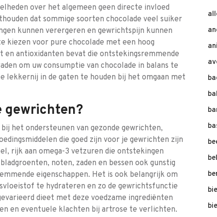
elheden over het algemeen geen directe invloed
al
onthouden dat sommige soorten chocolade veel suiker
an
ingen kunnen verergeren en gewrichtspijn kunnen
 te kiezen voor pure chocolade met een hoog
an
at en antioxidanten bevat die ontstekingsremmende
av
 raden om uw consumptie van chocolade in balans te
e lekkernij in de gaten te houden bij het omgaan met
ba
ba
je gewrichten?
ba
ba
l bij het ondersteunen van gezonde gewrichten,
oedingsmiddelen die goed zijn voor je gewrichten zijn
be
el, rijk aan omega-3 vetzuren die ontstekingen
be
 bladgroenten, noten, zaden en bessen ook gunstig
be
remmende eigenschappen. Het is ook belangrijk om
vloeistof te hydrateren en zo de gewrichtsfunctie
bi
gevarieerd dieet met deze voedzame ingrediënten
bi
n en eventuele klachten bij artrose te verlichten.