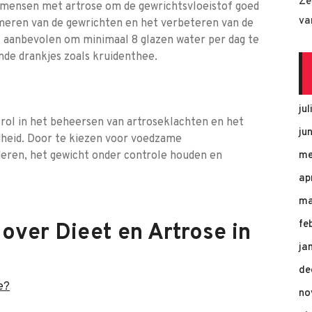
Ze
r mensen met artrose om de gewrichtsvloeistof goed
va
smeren van de gewrichten en het verbeteren van de
t aanbevolen om minimaal 8 glazen water per dag te
nde drankjes zoals kruidenthee.
ju
 rol in het beheersen van artroseklachten en het
ju
heid. Door te kiezen voor voedzame
eren, het gewicht onder controle houden en
me
ap
ma
fe
over Dieet en Artrose in
ja
de
e?
no