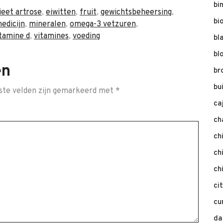
bi
ieet artrose
,
eiwitten
,
fruit
,
gewichtsbeheersing
,
bi
edicijn
,
mineralen
,
omega-3 vetzuren
,
tamine d
,
vitamines
,
voeding
bl
bl
en
br
bu
ste velden zijn gemarkeerd met
*
ca
ch
ch
ch
ch
ci
cu
da