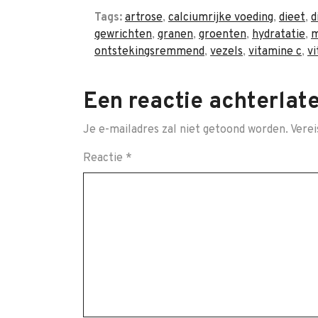
Tags:
artrose
,
calciumrijke voeding
,
dieet
,
d
gewrichten
,
granen
,
groenten
,
hydratatie
,
m
ontstekingsremmend
,
vezels
,
vitamine c
,
vi
Een reactie achterlat
Je e-mailadres zal niet getoond worden.
Verei
Reactie
*