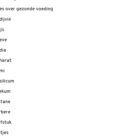
les over gezonde voeding
dijvie
ijs
eve
dia
harat
mi
silicum
ekum
ltane
rbere
efstuk
etjes