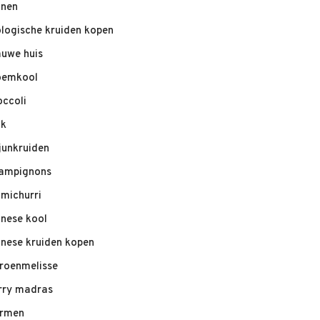
nnen
ologische kruiden kopen
auwe huis
oemkool
occoli
ik
junkruiden
ampignons
imichurri
inese kool
inese kruiden kopen
troenmelisse
rry madras
rmen