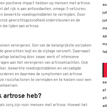
een positieve impact hebben op mensen met artrose.
au
et dat rijk is aan antioxidanten, omega-3-vetzuren,
ju
 en bewerkte voedingsmiddelen te vermijden. Door
 onze gewrichtsgezondheid ondersteunen en de
ju
die lijden aan artrose.
me
ap
ma
 kunnen verergeren. Een van de belangrijkste oorzaken
de gewrichten legt en de slijtage versnelt. Daarnaast
fe
tige belasting door zwaar werk of intensieve
jdragen aan het verergeren van artroseklachten. Ook
iker, bewerkte voedingsmiddelen en verzadigde
evorderen en daarmee de symptomen van artrose
ze risicofactoren te vermijden en te kiezen voor een
aa
 beheersen.
af
k artrose heb?
af
als zorg zijn voor mensen met artrose. Hoewel het
al