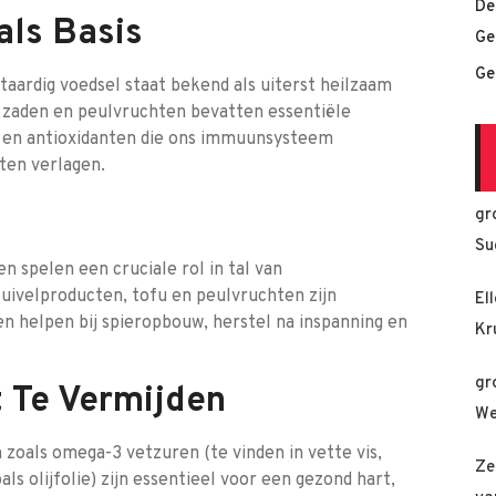
De
als Basis
Ge
Ge
ntaardig voedsel staat bekend als uiterst heilzaam
, zaden en peulvruchten bevatten essentiële
n en antioxidanten die ons immuunsysteem
ten verlagen.
gr
Su
n spelen een cruciale rol in tal van
 zuivelproducten, tofu en peulvruchten zijn
El
n helpen bij spieropbouw, herstel na inspanning en
Kr
gr
 Te Vermijden
We
n zoals omega-3 vetzuren (te vinden in vette vis,
Ze
s olijfolie) zijn essentieel voor een gezond hart,