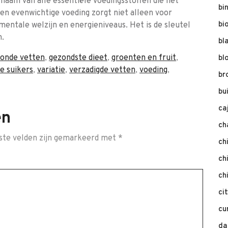
ichaam van alle essentiële voedingsstoffen die het
bi
en evenwichtige voeding zorgt niet alleen voor
bi
entale welzijn en energieniveaus. Het is de sleutel
n.
bl
onde vetten
,
gezondste dieet
,
groenten en fruit
,
bl
e suikers
,
variatie
,
verzadigde vetten
,
voeding
,
br
bu
ca
en
ch
ste velden zijn gemarkeerd met
*
ch
ch
ch
ci
cu
da