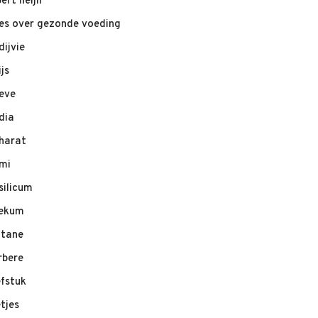
bert heijn
les over gezonde voeding
dijvie
ijs
eve
dia
harat
mi
silicum
ekum
ltane
rbere
efstuk
etjes