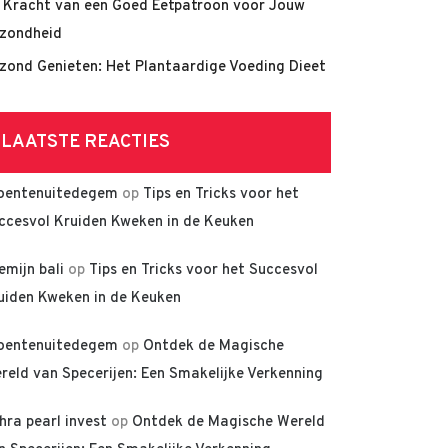
 Kracht van een Goed Eetpatroon voor Jouw
zondheid
zond Genieten: Het Plantaardige Voeding Dieet
LAATSTE REACTIES
oentenuitedegem
op
Tips en Tricks voor het
ccesvol Kruiden Kweken in de Keuken
lemijn bali
op
Tips en Tricks voor het Succesvol
uiden Kweken in de Keuken
oentenuitedegem
op
Ontdek de Magische
reld van Specerijen: Een Smakelijke Verkenning
hra pearl invest
op
Ontdek de Magische Wereld