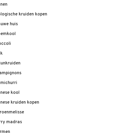
nnen
ologische kruiden kopen
auwe huis
oemkool
occoli
ik
junkruiden
ampignons
imichurri
inese kool
inese kruiden kopen
troenmelisse
rry madras
rmen