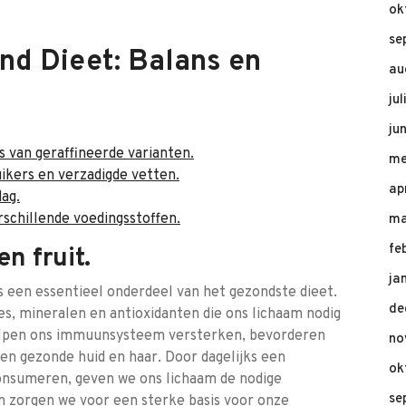
ok
se
nd Dieet: Balans en
au
ju
ju
s van geraffineerde varianten.
me
kers en verzadigde vetten.
ap
ag.
schillende voedingsstoffen.
ma
fe
n fruit.
ja
s een essentieel onderdeel van het gezondste dieet.
de
es, mineralen en antioxidanten die ons lichaam nodig
elpen ons immuunsysteem versterken, bevorderen
no
een gezonde huid en haar. Door dagelijks een
ok
consumeren, geven we ons lichaam de nodige
se
n zorgen we voor een sterke basis voor onze