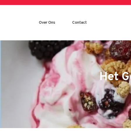
Skip
to
content
Over Ons
Contact
Het G