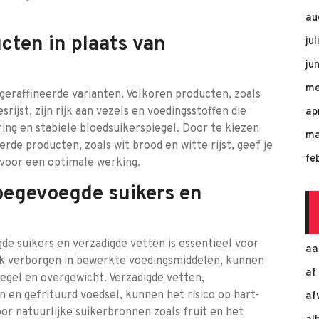
au
cten in plaats van
ju
ju
me
geraffineerde varianten. Volkoren producten, zoals
rijst, zijn rijk aan vezels en voedingsstoffen die
ap
ring en stabiele bloedsuikerspiegel. Door te kiezen
ma
erde producten, zoals wit brood en witte rijst, geef je
fe
 voor een optimale werking.
oegevoegde suikers en
e suikers en verzadigde vetten is essentieel voor
aa
ak verborgen in bewerkte voedingsmiddelen, kunnen
af
egel en overgewicht. Verzadigde vetten,
n en gefrituurd voedsel, kunnen het risico op hart-
af
or natuurlijke suikerbronnen zoals fruit en het