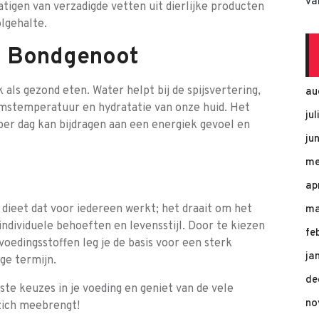
va
igen van verzadigde vetten uit dierlijke producten
lgehalte.
ls Bondgenoot
 als gezond eten. Water helpt bij de spijsvertering,
au
aamstemperatuur en hydratatie van onze huid. Het
ju
 per dag kan bijdragen aan een energiek gevoel en
ju
me
ap
k dieet dat voor iedereen werkt; het draait om het
ma
w individuele behoeften en levensstijl. Door te kiezen
fe
oedingsstoffen leg je de basis voor een sterk
ja
ge termijn.
de
te keuzes in je voeding en geniet van de vele
no
zich meebrengt!