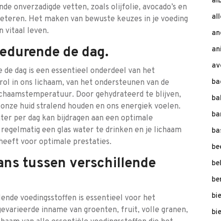
al
e onverzadigde vetten, zoals olijfolie, avocado’s en
al
rbeteren. Het maken van bewuste keuzes in je voeding
 vitaal leven.
an
gedurende de dag.
an
av
de dag is een essentieel onderdeel van het
ba
rol in ons lichaam, van het ondersteunen van de
lichaamstemperatuur. Door gehydrateerd te blijven,
ba
 onze huid stralend houden en ons energiek voelen.
ba
ater per dag kan bijdragen aan een optimale
 regelmatig een glas water te drinken en je lichaam
ba
 heeft voor optimale prestaties.
be
ans tussen verschillende
be
be
bi
ende voedingsstoffen is essentieel voor het
gevarieerde inname van groenten, fruit, volle granen,
bi