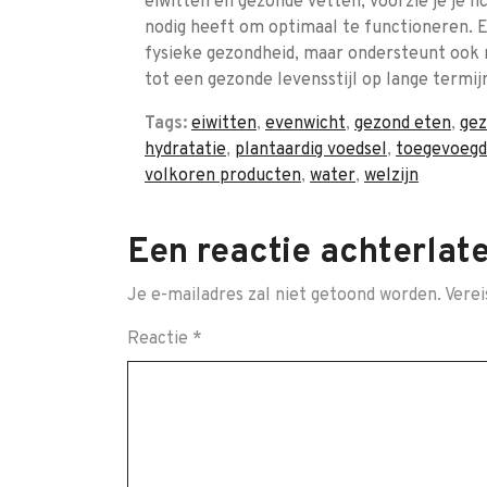
eiwitten en gezonde vetten, voorzie je je l
nodig heeft om optimaal te functioneren. E
fysieke gezondheid, maar ondersteunt ook m
tot een gezonde levensstijl op lange termij
Tags:
eiwitten
,
evenwicht
,
gezond eten
,
gez
hydratatie
,
plantaardig voedsel
,
toegevoegd
volkoren producten
,
water
,
welzijn
Een reactie achterlat
Je e-mailadres zal niet getoond worden.
Verei
Reactie
*