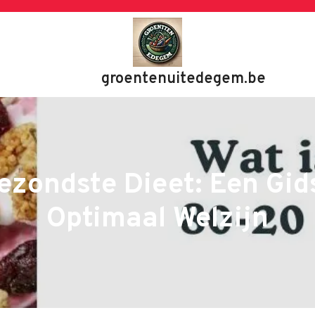
groentenuitedegem.be
ezondste Dieet: Een Gid
Optimaal Welzijn