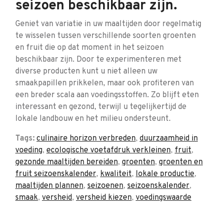
seizoen beschikbaar zijn.
Geniet van variatie in uw maaltijden door regelmatig
te wisselen tussen verschillende soorten groenten
en fruit die op dat moment in het seizoen
beschikbaar zijn. Door te experimenteren met
diverse producten kunt u niet alleen uw
smaakpapillen prikkelen, maar ook profiteren van
een breder scala aan voedingsstoffen. Zo blijft eten
interessant en gezond, terwijl u tegelijkertijd de
lokale landbouw en het milieu ondersteunt.
Tags:
culinaire horizon verbreden
,
duurzaamheid in
voeding
,
ecologische voetafdruk verkleinen
,
fruit
,
gezonde maaltijden bereiden
,
groenten
,
groenten en
fruit seizoenskalender
,
kwaliteit
,
lokale productie
,
maaltijden plannen
,
seizoenen
,
seizoenskalender
,
smaak
,
versheid
,
versheid kiezen
,
voedingswaarde