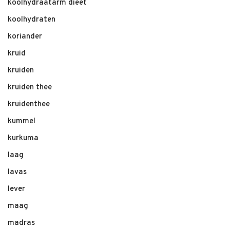
koolhydraatarm dieet
koolhydraten
koriander
kruid
kruiden
kruiden thee
kruidenthee
kummel
kurkuma
laag
lavas
lever
maag
madras