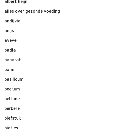
albert heijn
alles over gezonde voeding
andijvie
anijs
aveve
badia
baharat
bami
basilicum
beekum
beltane
berbere
biefstuk
bietjes