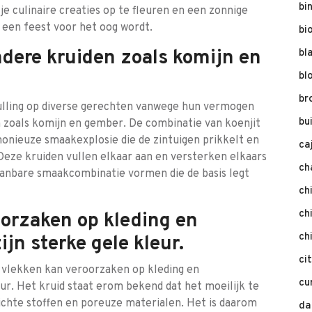
bi
e culinaire creaties op te fleuren en een zonnige
d een feest voor het oog wordt.
bi
dere kruiden zoals komijn en
bl
bl
br
ulling op diverse gerechten vanwege hun vermogen
bu
zoals komijn en gember. De combinatie van koenjit
nieuze smaakexplosie die de zintuigen prikkelt en
ca
 Deze kruiden vullen elkaar aan en versterken elkaars
ch
anbare smaakcombinatie vormen die de basis legt
ch
ch
oorzaken op kleding en
ch
jn sterke gele kleur.
ci
 vlekken kan veroorzaken op kleding en
cu
ur. Het kruid staat erom bekend dat het moeilijk te
lichte stoffen en poreuze materialen. Het is daarom
da