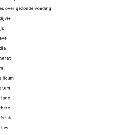
les over gezonde voeding
dijvie
ijs
eve
dia
harat
mi
silicum
ekum
ltane
rbere
efstuk
etjes