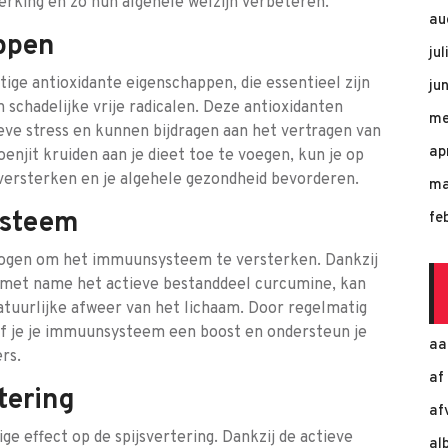
rking en zo hun algehele welzijn verbeteren.
au
ppen
ju
ige antioxidante eigenschappen, die essentieel zijn
ju
schadelijke vrije radicalen. Deze antioxidanten
me
ve stress en kunnen bijdragen aan het vertragen van
ap
njit kruiden aan je dieet toe te voegen, kun je op
ersterken en je algehele gezondheid bevorderen.
ma
ysteem
fe
ogen om het immuunsysteem te versterken. Dankzij
, met name het actieve bestanddeel curcumine, kan
natuurlijke afweer van het lichaam. Door regelmatig
ef je je immuunsysteem een boost en ondersteun je
aa
rs.
af
tering
af
e effect op de spijsvertering. Dankzij de actieve
al