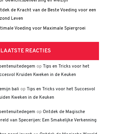
or Gewichtsbeheersing en Welzijn
tdek de Kracht van de Beste Voeding voor een
zond Leven
timale Voeding voor Maximale Spiergroei
LAATSTE REACTIES
oentenuitedegem
op
Tips en Tricks voor het
ccesvol Kruiden Kweken in de Keuken
lemijn bali
op
Tips en Tricks voor het Succesvol
uiden Kweken in de Keuken
oentenuitedegem
op
Ontdek de Magische
reld van Specerijen: Een Smakelijke Verkenning