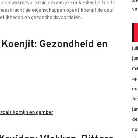
Ze
is een waardevol kruid om aan je keukenkastje toe te
va
eneeskrachtige eigenschappen opent koenjit de deur
gelijkheden en gezondheidsvoordelen.
 Koenjit: Gezondheid en
ju
ju
me
ap
ma
fe
r
ja
 zoals komijn en gember
de
no