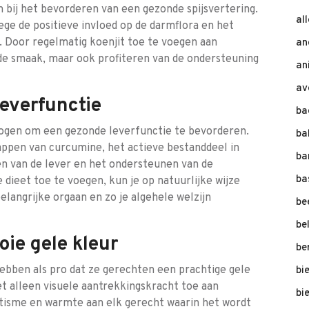
bij het bevorderen van een gezonde spijsvertering.
al
ge de positieve invloed op de darmflora en het
. Door regelmatig koenjit toe te voegen aan
an
 de smaak, maar ook profiteren van de ondersteuning
an
av
everfunctie
ba
ogen om een gezonde leverfunctie te bevorderen.
ba
ppen van curcumine, het actieve bestanddeel in
ba
ften van de lever en het ondersteunen van de
ba
 dieet toe te voegen, kun je op natuurlijke wijze
elangrijke orgaan en zo je algehele welzijn
be
be
ie gele kleur
be
ebben als pro dat ze gerechten een prachtige gele
bi
et alleen visuele aantrekkingskracht toe aan
bi
tisme en warmte aan elk gerecht waarin het wordt