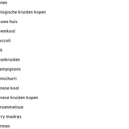
nnen
ologische kruiden kopen
auwe huis
oemkool
occoli
ik
junkruiden
ampignons
imichurri
inese kool
inese kruiden kopen
troenmelisse
rry madras
rmen