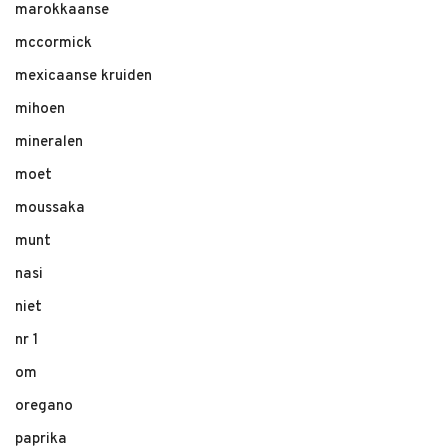
marokkaanse
mccormick
mexicaanse kruiden
mihoen
mineralen
moet
moussaka
munt
nasi
niet
nr 1
om
oregano
paprika