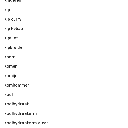
kinderen
kip
kip curry
kip kebab
kipfilet
kipkruiden
knorr
komen
komijn
komkommer
kool
koolhydraat
koolhydraatarm
koolhydraatarm dieet