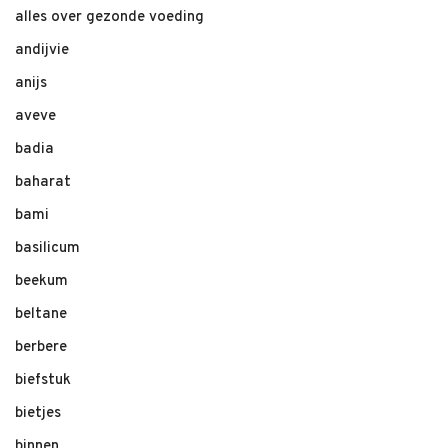
alles over gezonde voeding
andijvie
anijs
aveve
badia
baharat
bami
basilicum
beekum
beltane
berbere
biefstuk
bietjes
binnen