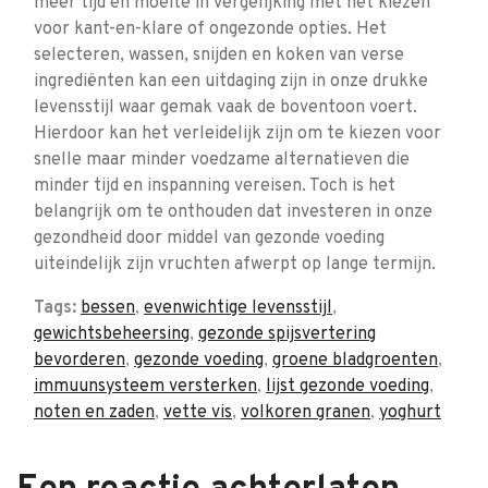
meer tijd en moeite in vergelijking met het kiezen
voor kant-en-klare of ongezonde opties. Het
selecteren, wassen, snijden en koken van verse
ingrediënten kan een uitdaging zijn in onze drukke
levensstijl waar gemak vaak de boventoon voert.
Hierdoor kan het verleidelijk zijn om te kiezen voor
snelle maar minder voedzame alternatieven die
minder tijd en inspanning vereisen. Toch is het
belangrijk om te onthouden dat investeren in onze
gezondheid door middel van gezonde voeding
uiteindelijk zijn vruchten afwerpt op lange termijn.
Tags:
bessen
,
evenwichtige levensstijl
,
gewichtsbeheersing
,
gezonde spijsvertering
bevorderen
,
gezonde voeding
,
groene bladgroenten
,
immuunsysteem versterken
,
lijst gezonde voeding
,
noten en zaden
,
vette vis
,
volkoren granen
,
yoghurt