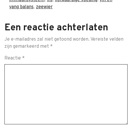
immuunsysteem
,
vis
,
volwaardige voeding
,
yin en
yang balans
,
zeewier
Een reactie achterlaten
Je e-mailadres zal niet getoond worden.
Vereiste velden
zijn gemarkeerd met
*
Reactie
*