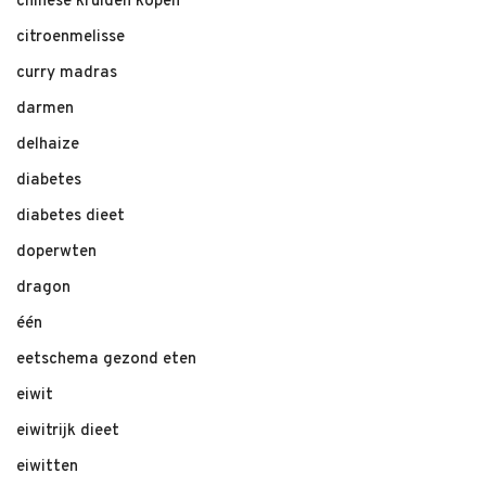
chinese kruiden kopen
citroenmelisse
curry madras
darmen
delhaize
diabetes
diabetes dieet
doperwten
dragon
één
eetschema gezond eten
eiwit
eiwitrijk dieet
eiwitten