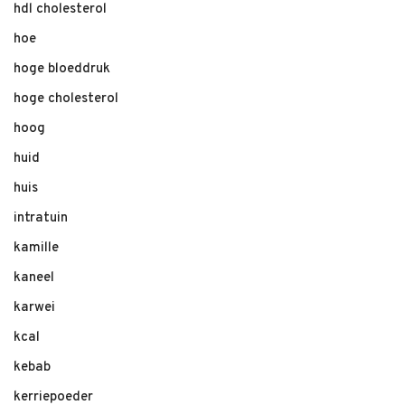
hdl cholesterol
hoe
hoge bloeddruk
hoge cholesterol
hoog
huid
huis
intratuin
kamille
kaneel
karwei
kcal
kebab
kerriepoeder