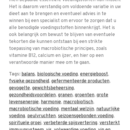
men bepaalde essentiële voedingsstoffen kan missen.
Het is daarom verstandig om voldoende variatie in uw
dieet aan te brengen en eventueel advies in te
winnen bij een specialist om ervoor te zorgen dat u
alle benodigde voedingsstoffen binnenkrijgt. Het is
ook belangrijk om bewust te blijven van eventuele
tekorten die kunnen ontstaan bij een strikte
toepassing van macrobiotische principes, zoals
vitamine B12, calcium en ijzer, en hier op een
verantwoorde manier mee om te gaan.
Tags:
balans
,
biologische voeding
,
energieboost
,
fysieke gezondheid
,
gefermenteerde producten
,
gevogelte
,
gewichtsbeheersing
,
gezondheidsvoordelen
,
granen
,
groenten
,
grote
levensenergie
,
harmonie
,
macrobiotisch
,
macrobiotische voeding
,
mentaal welzijn
,
natuurlijke
voeding
,
peulvruchten
,
seizoensgebonden voeding
,
spirituele groei
,
verbeterde spijsvertering
,
versterkt