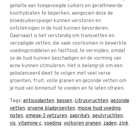
gehalte aan toegevoegde suikers en geraffineerde
koolhydraten te beperken, aangezien deze de
bloedsuikerspiegel kunnen verstoren en
ontstekingen in de huid kunnen bevorderen.
Daarnaast is het verstandig om transvetten en
verzadigde vetten, die vaak voorkomen in bewerkte
voedingsmiddelen en fastfood, te vermijden, omdat
ze de huid kunnen beschadigen en de vorming van
acne kunnen stimuleren. Het is belangrijk om een
gebalanceerd dieet te volgen met veel verse
groenten, fruit, volle granen en gezonde vetten om
je huid van binnenuit te voeden en te laten stralen.
Tags:
antioxidanten
,
bessen
,
citrusvruchten
,
gezonde
vetten
,
groene bladgroenten
,
mooie huid voeding
,
noten
,
omega-3 vetzuren
,
paprika's
,
peulvruchten
,
vis
,
vitamine c
,
voeding
,
volkoren granen
,
zaden
,
zink