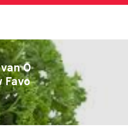
 van O
w Favo