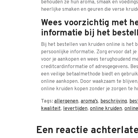
behouden ze hun aroma, smaak en voedingss
heerlijke smaken en geuren die verse kruid
Wees voorzichtig met he
informatie bij het bestel
Bij het bestellen van kruiden online is het 
persoonlijke informatie. Zorg ervoor dat j
voor je aankopen en wees terughoudend me
creditcardinformatie of adresgegevens. Bes
een veilige betaalmethode biedt en gebrui
online aankopen. Door waakzaam te blijven
online kruiden kopen zonder je zorgen te 
Tags:
allergenen
,
aroma's
,
beschrijving
,
bes
kwaliteit
,
levertijden
,
online kruiden
,
onlin
Een reactie achterlat