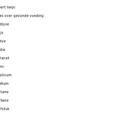
bert heijn
les over gezonde voeding
dijvie
ijs
eve
dia
harat
mi
silicum
ekum
ltane
rbere
efstuk