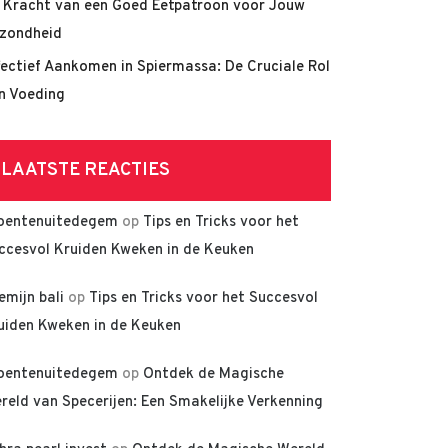
 Kracht van een Goed Eetpatroon voor Jouw
zondheid
fectief Aankomen in Spiermassa: De Cruciale Rol
n Voeding
LAATSTE REACTIES
oentenuitedegem
op
Tips en Tricks voor het
ccesvol Kruiden Kweken in de Keuken
lemijn bali
op
Tips en Tricks voor het Succesvol
uiden Kweken in de Keuken
oentenuitedegem
op
Ontdek de Magische
reld van Specerijen: Een Smakelijke Verkenning