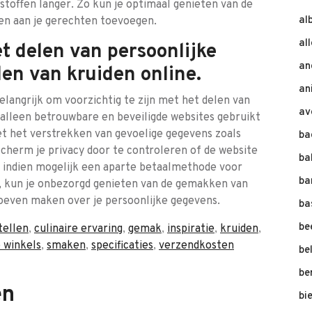
toffen langer. Zo kun je optimaal genieten van de
al
en aan je gerechten toevoegen.
al
t delen van persoonlijke
an
len van kruiden online.
an
belangrijk om voorzichtig te zijn met het delen van
av
e alleen betrouwbare en beveiligde websites gebruikt
t het verstrekken van gevoelige gegevens zoals
ba
cherm je privacy door te controleren of de website
ba
k indien mogelijk een aparte betaalmethode voor
ba
, kun je onbezorgd genieten van de gemakken van
hoeven maken over je persoonlijke gegevens.
ba
be
tellen
,
culinaire ervaring
,
gemak
,
inspiratie
,
kruiden
,
e winkels
,
smaken
,
specificaties
,
verzendkosten
be
be
en
bi