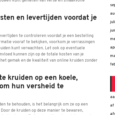
trouwen kunt genieten van verse en smaakvolle
se
au
ten en levertijden voordat je
ju
ju
vertijden te controleren voordat je een bestelling
me
ormatie vooraf te bekijken, voorkom je verrassingen
ap
kruiden kunt verwachten. Let ook op eventuele
invloed kunnen zijn op de totale kosten van je
ma
 het gemak en de kwaliteit van online kruiden zonder
fe
te kruiden op een koele,
 om hun versheid te
aa
den te behouden, is het belangrijk om ze op een
af
. Door de kruiden op deze manier te bewaren,
af