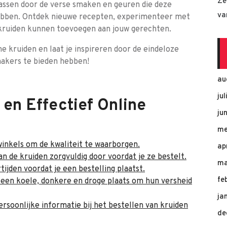
Ze
rrassen door de verse smaken en geuren die deze
va
hebben. Ontdek nieuwe recepten, experimenteer met
 kruiden kunnen toevoegen aan jouw gerechten.
ne kruiden en laat je inspireren door de eindeloze
akers te bieden hebben!
au
ju
g en Effectief Online
ju
me
winkels om de kwaliteit te waarborgen.
ap
van de kruiden zorgvuldig door voordat je ze bestelt.
ma
ijden voordat je een bestelling plaatst.
fe
 een koele, donkere en droge plaats om hun versheid
ja
rsoonlijke informatie bij het bestellen van kruiden
de