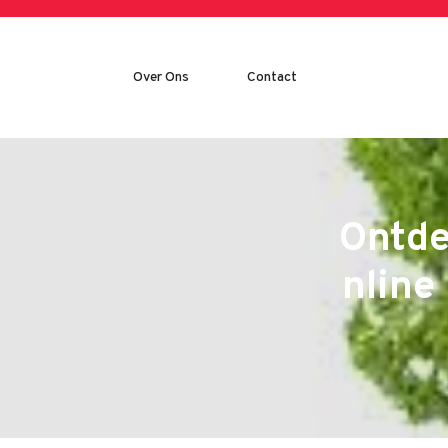
Skip
to
content
Over Ons
Contact
Ontde
nline