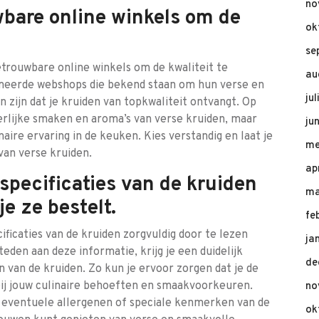
no
wbare online winkels om de
ok
se
etrouwbare online winkels om de kwaliteit te
au
meerde webshops die bekend staan om hun verse en
ju
 zijn dat je kruiden van topkwaliteit ontvangt. Op
eerlijke smaken en aroma’s van verse kruiden, maar
ju
aire ervaring in de keuken. Kies verstandig en laat je
me
van verse kruiden.
ap
specificaties van de kruiden
ma
e ze bestelt.
fe
ificaties van de kruiden zorgvuldig door te lezen
ja
eden aan deze informatie, krijg je een duidelijk
de
 van de kruiden. Zo kun je ervoor zorgen dat je de
 bij jouw culinaire behoeften en smaakvoorkeuren.
no
m eventuele allergenen of speciale kenmerken van de
ok