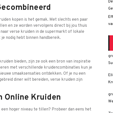
De
 Gecombineerd
Ge
Ef
ruiden kopen is het gemak. Met slechts een paar
va
llen en ze worden vervolgens direct bij jou thuis
aar verse kruiden in de supermarkt of lokale
 je nodig hebt binnen handbereik.
gr
kruiden bieden, zijn ze ook een bron van inspiratie
Su
teren met verschillende kruidencombinaties kun je
 nieuwe smaaksensaties ontdekken. Of je nu een
El
ebreid diner wilt bereiden, verse kruiden zijn
Kr
gr
n Online Kruiden
We
ar een hoger niveau te tillen? Probeer dan eens het