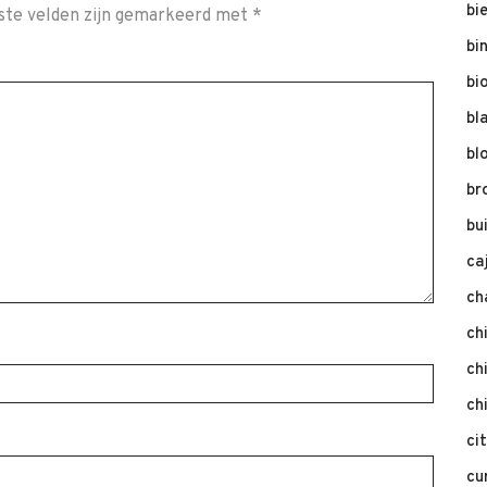
bi
ste velden zijn gemarkeerd met
*
bi
bi
bl
bl
br
bu
ca
ch
ch
ch
ch
ci
cu