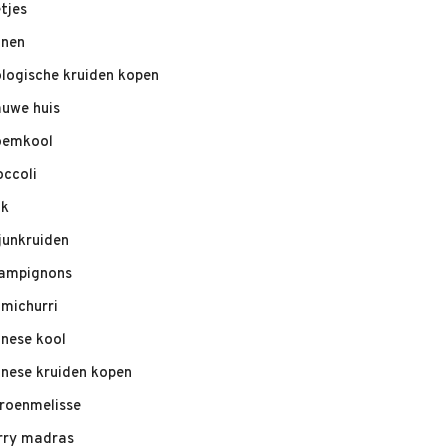
etjes
nnen
ologische kruiden kopen
auwe huis
oemkool
occoli
ik
junkruiden
ampignons
imichurri
inese kool
inese kruiden kopen
troenmelisse
rry madras