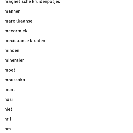
magnetische kruidenpotjes
mannen
marokkaanse
mccormick
mexicaanse kruiden
mihoen
mineralen
moet
moussaka
munt
nasi
niet
nr 1
om