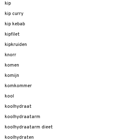
kip
kip curry
kip kebab
kipfilet
kipkruiden
knorr
komen
komijn
komkommer
kool
koolhydraat
koolhydraatarm
koolhydraatarm dieet
koolhydraten