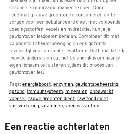
haalbaar zijn, maar het is essentieel om dit op een
gezonde en duurzame manier te doen. Door
regelmatig rauwe groenten te consumeren en te
zorgen voor een gebalanceerd dieet met voldoende
voedingsstoffen, vezels en hydratatie, kun je je
gewichtsverliesdoelen behalen. Combineer dit met
voldoende lichaamsbeweging en een gezonde
levensstijl voor optimale resultaten. Onthoud dat elk
individu anders is en dat het belangrijk is om naar je
eigen lichaam te luisteren tijdens dit proces van
gewichtsverlies.
Tags:
energieboost
,
enzymen
,
gewichtsbeheersing
,
gezond
,
immuunsysteem
,
mineralen
,
onbewerkt
voedsel
,
rauwe groenten dieet
,
raw food dieet
,
spijsvertering
,
vitaminen
,
voedingsstoffen
Een reactie achterlaten