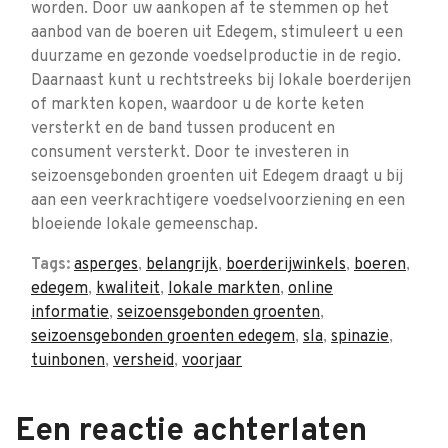
worden. Door uw aankopen af te stemmen op het
aanbod van de boeren uit Edegem, stimuleert u een
duurzame en gezonde voedselproductie in de regio.
Daarnaast kunt u rechtstreeks bij lokale boerderijen
of markten kopen, waardoor u de korte keten
versterkt en de band tussen producent en
consument versterkt. Door te investeren in
seizoensgebonden groenten uit Edegem draagt u bij
aan een veerkrachtigere voedselvoorziening en een
bloeiende lokale gemeenschap.
Tags:
asperges
,
belangrijk
,
boerderijwinkels
,
boeren
,
edegem
,
kwaliteit
,
lokale markten
,
online
informatie
,
seizoensgebonden groenten
,
seizoensgebonden groenten edegem
,
sla
,
spinazie
,
tuinbonen
,
versheid
,
voorjaar
Een reactie achterlaten