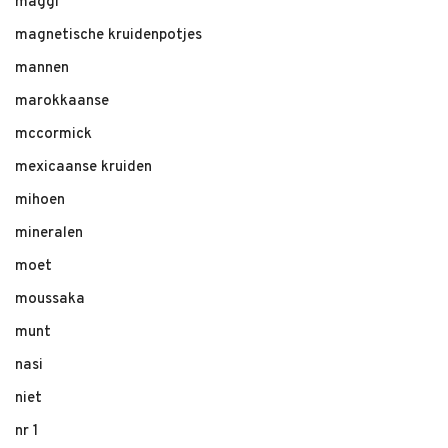
maggi
magnetische kruidenpotjes
mannen
marokkaanse
mccormick
mexicaanse kruiden
mihoen
mineralen
moet
moussaka
munt
nasi
niet
nr 1