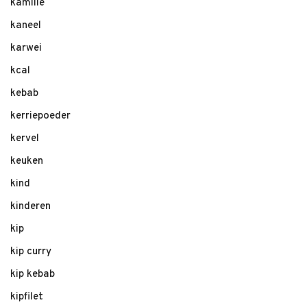
kamille
kaneel
karwei
kcal
kebab
kerriepoeder
kervel
keuken
kind
kinderen
kip
kip curry
kip kebab
kipfilet