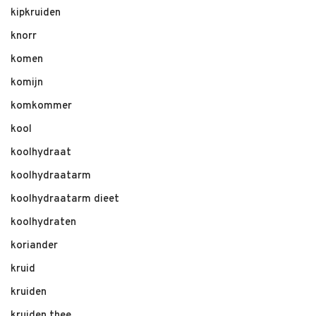
kipkruiden
knorr
komen
komijn
komkommer
kool
koolhydraat
koolhydraatarm
koolhydraatarm dieet
koolhydraten
koriander
kruid
kruiden
kruiden thee