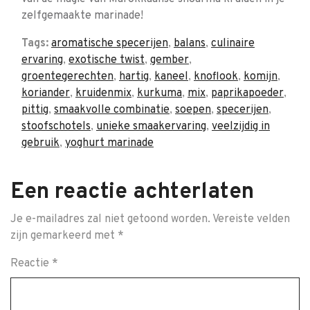
zelfgemaakte marinade!
Tags:
aromatische specerijen
,
balans
,
culinaire
ervaring
,
exotische twist
,
gember
,
groentegerechten
,
hartig
,
kaneel
,
knoflook
,
komijn
,
koriander
,
kruidenmix
,
kurkuma
,
mix
,
paprikapoeder
,
pittig
,
smaakvolle combinatie
,
soepen
,
specerijen
,
stoofschotels
,
unieke smaakervaring
,
veelzijdig in
gebruik
,
yoghurt marinade
Een reactie achterlaten
Je e-mailadres zal niet getoond worden.
Vereiste velden
zijn gemarkeerd met
*
Reactie
*