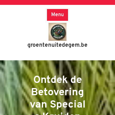
Skip
to
Menu
content
groentenuitedegem.be
Ontdek de
Betovering
van Special