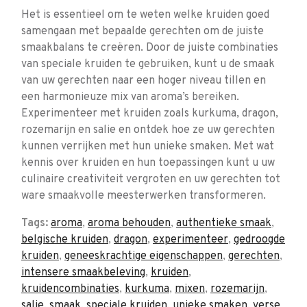
Het is essentieel om te weten welke kruiden goed
samengaan met bepaalde gerechten om de juiste
smaakbalans te creëren. Door de juiste combinaties
van speciale kruiden te gebruiken, kunt u de smaak
van uw gerechten naar een hoger niveau tillen en
een harmonieuze mix van aroma’s bereiken.
Experimenteer met kruiden zoals kurkuma, dragon,
rozemarijn en salie en ontdek hoe ze uw gerechten
kunnen verrijken met hun unieke smaken. Met wat
kennis over kruiden en hun toepassingen kunt u uw
culinaire creativiteit vergroten en uw gerechten tot
ware smaakvolle meesterwerken transformeren.
Tags:
aroma
,
aroma behouden
,
authentieke smaak
,
belgische kruiden
,
dragon
,
experimenteer
,
gedroogde
kruiden
,
geneeskrachtige eigenschappen
,
gerechten
,
intensere smaakbeleving
,
kruiden
,
kruidencombinaties
,
kurkuma
,
mixen
,
rozemarijn
,
salie
,
smaak
,
speciale kruiden
,
unieke smaken
,
verse