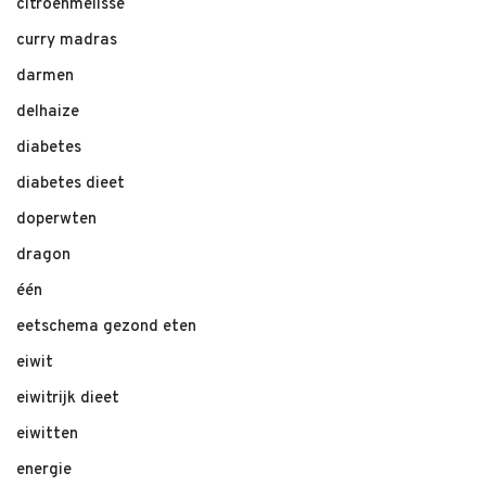
citroenmelisse
curry madras
darmen
delhaize
diabetes
diabetes dieet
doperwten
dragon
één
eetschema gezond eten
eiwit
eiwitrijk dieet
eiwitten
energie