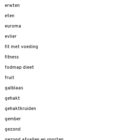
erwten
eten
euroma
evlier
fit met voeding
fitness
fodmap dieet
fruit
galblaas
gehakt
gehaktkruiden
gember
gezond
gezond afvallen en sporten