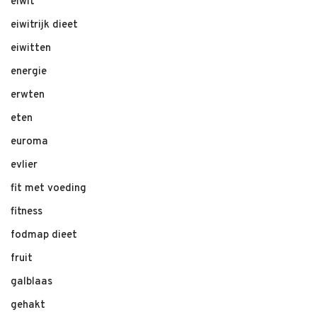
eiwit
eiwitrijk dieet
eiwitten
energie
erwten
eten
euroma
evlier
fit met voeding
fitness
fodmap dieet
fruit
galblaas
gehakt