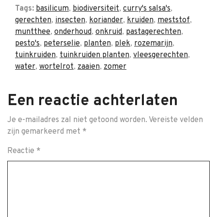
Tags:
basilicum
,
biodiversiteit
,
curry's salsa's
,
gerechten
,
insecten
,
koriander
,
kruiden
,
meststof
,
muntthee
,
onderhoud
,
onkruid
,
pastagerechten
,
pesto's
,
peterselie
,
planten
,
plek
,
rozemarijn
,
tuinkruiden
,
tuinkruiden planten
,
vleesgerechten
,
water
,
wortelrot
,
zaaien
,
zomer
Een reactie achterlaten
Je e-mailadres zal niet getoond worden.
Vereiste velden
zijn gemarkeerd met
*
Reactie
*