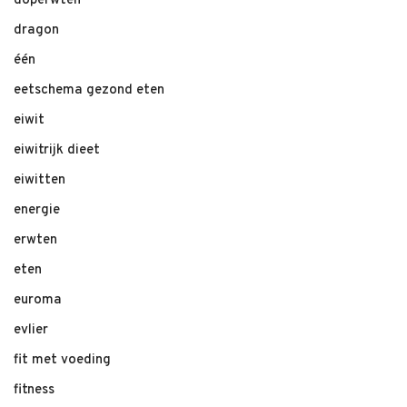
doperwten
dragon
één
eetschema gezond eten
eiwit
eiwitrijk dieet
eiwitten
energie
erwten
eten
euroma
evlier
fit met voeding
fitness