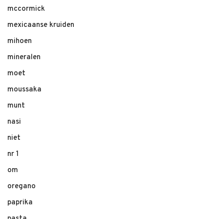
mccormick
mexicaanse kruiden
mihoen
mineralen
moet
moussaka
munt
nasi
niet
nr 1
om
oregano
paprika
pasta