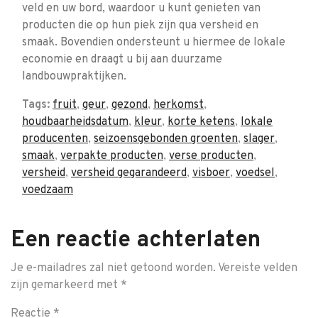
veld en uw bord, waardoor u kunt genieten van
producten die op hun piek zijn qua versheid en
smaak. Bovendien ondersteunt u hiermee de lokale
economie en draagt u bij aan duurzame
landbouwpraktijken.
Tags:
fruit
,
geur
,
gezond
,
herkomst
,
houdbaarheidsdatum
,
kleur
,
korte ketens
,
lokale
producenten
,
seizoensgebonden groenten
,
slager
,
smaak
,
verpakte producten
,
verse producten
,
versheid
,
versheid gegarandeerd
,
visboer
,
voedsel
,
voedzaam
Een reactie achterlaten
Je e-mailadres zal niet getoond worden.
Vereiste velden
zijn gemarkeerd met
*
Reactie
*