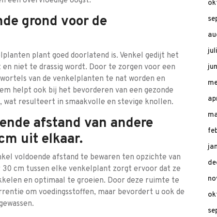
en een overvloedige oogst.
ok
nde grond voor de
se
au
ju
planten plant goed doorlatend is. Venkel gedijt het
 en niet te drassig wordt. Door te zorgen voor een
ju
 wortels van de venkelplanten te nat worden en
me
dem helpt ook bij het bevorderen van een gezonde
ap
 wat resulteert in smaakvolle en stevige knollen.
ma
oende afstand van andere
fe
m uit elkaar.
ja
enkel voldoende afstand te bewaren ten opzichte van
de
 30 cm tussen elke venkelplant zorgt ervoor dat ze
no
kelen en optimaal te groeien. Door deze ruimte te
rrentie om voedingsstoffen, maar bevordert u ook de
ok
lgewassen.
se