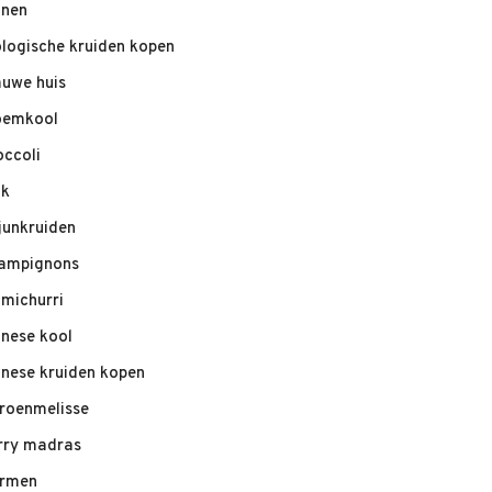
nnen
ologische kruiden kopen
auwe huis
oemkool
occoli
ik
junkruiden
ampignons
imichurri
inese kool
inese kruiden kopen
troenmelisse
rry madras
rmen