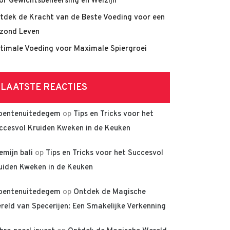
or Gewichtsbeheersing en Welzijn
tdek de Kracht van de Beste Voeding voor een
zond Leven
timale Voeding voor Maximale Spiergroei
LAATSTE REACTIES
oentenuitedegem
op
Tips en Tricks voor het
ccesvol Kruiden Kweken in de Keuken
lemijn bali
op
Tips en Tricks voor het Succesvol
uiden Kweken in de Keuken
oentenuitedegem
op
Ontdek de Magische
reld van Specerijen: Een Smakelijke Verkenning