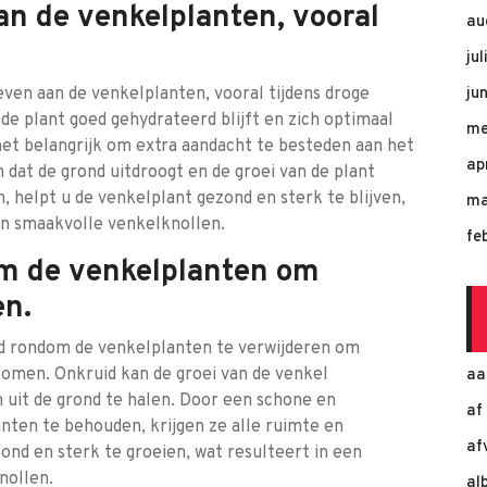
an de venkelplanten, vooral
au
ju
even aan de venkelplanten, vooral tijdens droge
ju
de plant goed gehydrateerd blijft en zich optimaal
me
 het belangrijk om extra aandacht te besteden aan het
ap
at de grond uitdroogt en de groei van de plant
 helpt u de venkelplant gezond en sterk te blijven,
ma
an smaakvolle venkelknollen.
fe
om de venkelplanten om
en.
id rondom de venkelplanten te verwijderen om
komen. Onkruid kan de groei van de venkel
aa
uit de grond te halen. Door een schone en
af
nten te behouden, krijgen ze alle ruimte en
af
ond en sterk te groeien, wat resulteert in een
nollen.
al