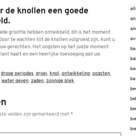
r de knollen een goede
al
ld.
an
an
ede grootte hebben ontwikkeld, dit is het moment
av
oor te wachten tot de knollen volgroeid zijn, kunt u
n uw gerechten. Het oogsten op het juiste moment
ba
plant haalt en een heerlijke toevoeging aan uw
ba
ba
,
droge periodes
,
groei
,
knol
,
ontwikkeling
,
oogsten
,
ba
,
water geven
,
zaden
,
zonnige plek
be
be
en
be
ste velden zijn gemarkeerd met
*
bi
bi