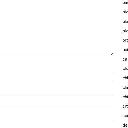
bi
bi
bl
bl
br
bu
ca
ch
ch
ch
ch
ci
cu
da