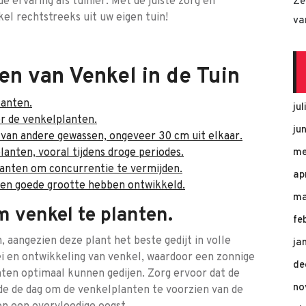
ervaring als tuinier. Met de juiste zorg en
Ze
el rechtstreeks uit uw eigen tuin!
va
en van Venkel in de Tuin
lanten.
ju
r de venkelplanten.
ju
 van andere gewassen, ongeveer 30 cm uit elkaar.
anten, vooral tijdens droge periodes.
me
anten om concurrentie te vermijden.
ap
een goede grootte hebben ontwikkeld.
ma
m venkel te planten.
fe
 aangezien deze plant het beste gedijt in volle
ja
oei en ontwikkeling van venkel, waardoor een zonnige
de
nten optimaal kunnen gedijen. Zorg ervoor dat de
no
de de dag om de venkelplanten te voorzien van de