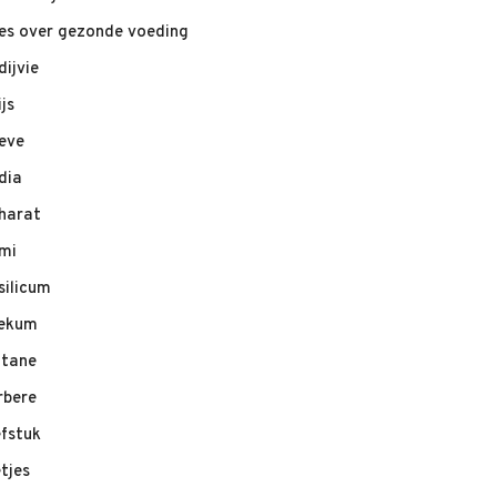
les over gezonde voeding
dijvie
ijs
eve
dia
harat
mi
silicum
ekum
ltane
rbere
efstuk
etjes