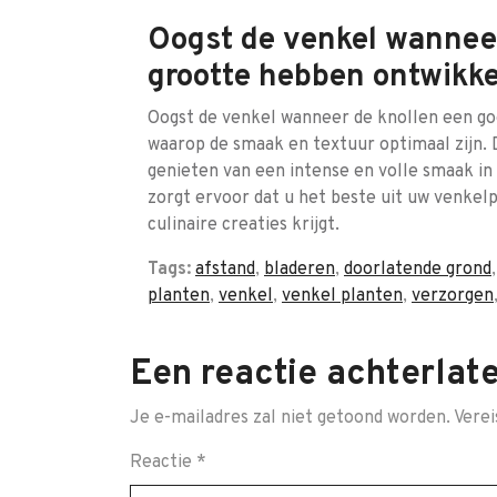
Oogst de venkel wannee
grootte hebben ontwikke
Oogst de venkel wanneer de knollen een go
waarop de smaak en textuur optimaal zijn. D
genieten van een intense en volle smaak i
zorgt ervoor dat u het beste uit uw venkel
culinaire creaties krijgt.
Tags:
afstand
,
bladeren
,
doorlatende grond
planten
,
venkel
,
venkel planten
,
verzorgen
Een reactie achterlat
Je e-mailadres zal niet getoond worden.
Verei
Reactie
*