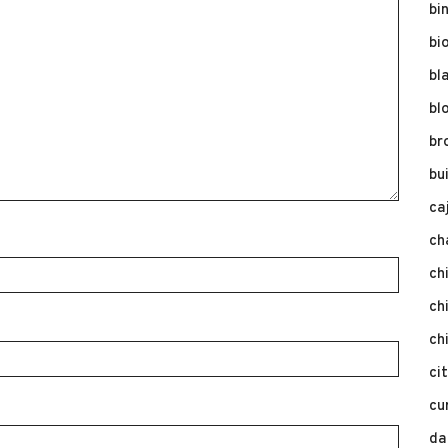
bi
bi
bl
bl
br
bu
ca
ch
ch
ch
ch
ci
cu
da