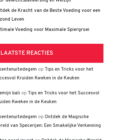
or Gewichtsbeheersing en Welzijn
tdek de Kracht van de Beste Voeding voor een
zond Leven
timale Voeding voor Maximale Spiergroei
LAATSTE REACTIES
oentenuitedegem
op
Tips en Tricks voor het
ccesvol Kruiden Kweken in de Keuken
lemijn bali
op
Tips en Tricks voor het Succesvol
uiden Kweken in de Keuken
oentenuitedegem
op
Ontdek de Magische
reld van Specerijen: Een Smakelijke Verkenning