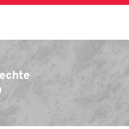
rechte
n