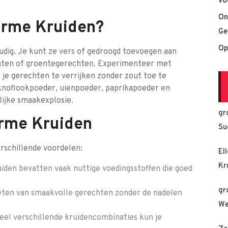
vo
On
arme Kruiden?
Ge
Op
udig. Je kunt ze vers of gedroogd toevoegen aan
echten of groentegerechten. Experimenteer met
je gerechten te verrijken zonder zout toe te
knoflookpoeder, uienpoeder, paprikapoeder en
lijke smaakexplosie.
gr
rme Kruiden
Su
rschillende voordelen:
El
Kr
den bevatten vaak nuttige voedingsstoffen die goed
gr
eten van smaakvolle gerechten zonder de nadelen
We
el verschillende kruidencombinaties kun je