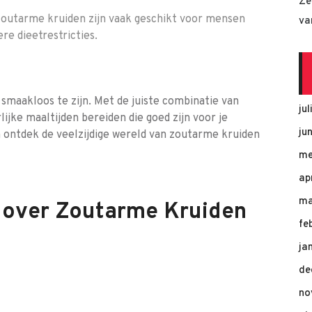
Ze
outarme kruiden zijn vaak geschikt voor mensen
va
e dieetrestricties.
smaakloos te zijn. Met de juiste combinatie van
ju
ijke maaltijden bereiden die goed zijn voor je
ju
n ontdek de veelzijdige wereld van zoutarme kruiden
me
ap
ma
 over Zoutarme Kruiden
fe
ja
de
no