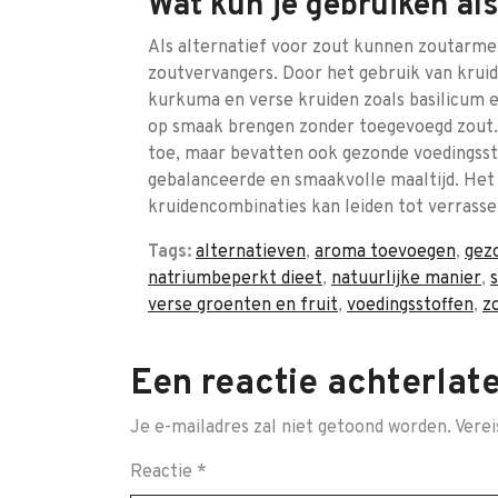
Wat kun je gebruiken al
Als alternatief voor zout kunnen zoutarme 
zoutvervangers. Door het gebruik van kruide
kurkuma en verse kruiden zoals basilicum e
op smaak brengen zonder toegevoegd zout.
toe, maar bevatten ook gezonde voedingssto
gebalanceerde en smaakvolle maaltijd. He
kruidencombinaties kan leiden tot verrasse
Tags:
alternatieven
,
aroma toevoegen
,
gez
natriumbeperkt dieet
,
natuurlijke manier
,
verse groenten en fruit
,
voedingsstoffen
,
z
Een reactie achterlat
Je e-mailadres zal niet getoond worden.
Verei
Reactie
*