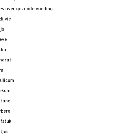
les over gezonde voeding
dijvie
ijs
eve
dia
harat
mi
silicum
ekum
ltane
rbere
efstuk
etjes