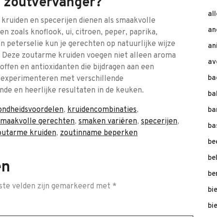
s zoutvervanger?
al
kruiden en specerijen dienen als smaakvolle
an
n zoals knoflook, ui, citroen, peper, paprika,
n peterselie kun je gerechten op natuurlijke wijze
an
 Deze zoutarme kruiden voegen niet alleen aroma
av
ffen en antioxidanten die bijdragen aan een
ba
t experimenteren met verschillende
nde en heerlijke resultaten in de keuken.
ba
ondheidsvoordelen
,
kruidencombinaties
,
ba
smaakvolle gerechten
,
smaken variëren
,
specerijen
,
ba
outarme kruiden
,
zoutinname beperken
be
be
en
be
ste velden zijn gemarkeerd met
*
bi
bi