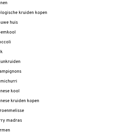
nnen
ologische kruiden kopen
auwe huis
oemkool
occoli
ik
junkruiden
ampignons
imichurri
inese kool
inese kruiden kopen
troenmelisse
rry madras
rmen