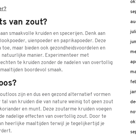
ok
er?
se
ts van zout?
au
ju
 aan smaakvolle kruiden en specerijen. Denk aan
noflookpoeder, uienpoeder en paprikapoeder. Deze
ju
a toe, maar bieden ook gezondheidsvoordelen en
me
en natuurlijke manier. Experimenteer met
ap
echten te kruiden zonder de nadelen van overtollig
e maaltijden boordevol smaak.
ma
loos?
fe
ja
outloos zijn en dus een gezond alternatief vormen
r tal van kruiden die van nature weinig tot geen zout
de
le, koriander en munt. Deze zoutarme kruiden voegen
no
 nadelige effecten van overtollig zout. Door te
ok
 heerlijke maaltijden terwijl je tegelijkertijd je
rdert.
se