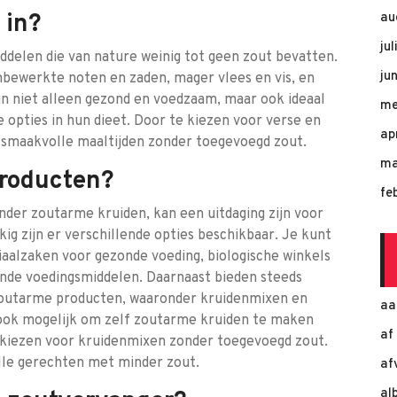
 in?
au
ju
iddelen die van nature weinig tot geen zout bevatten.
ju
onbewerkte noten en zaden, mager vlees en vis, en
n niet alleen gezond en voedzaam, maar ook ideaal
me
 opties in hun dieet. Door te kiezen voor verse en
ap
 smaakvolle maaltijden zonder toegevoegd zout.
ma
producten?
fe
der zoutarme kruiden, kan een uitdaging zijn voor
ig zijn er verschillende opties beschikbaar. Je kunt
aalzaken voor gezonde voeding, biologische winkels
onde voedingsmiddelen. Daarnaast bieden steeds
outarme producten, waaronder kruidenmixen en
aa
 ook mogelijk om zelf zoutarme kruiden te maken
af
e kiezen voor kruidenmixen zonder toegevoegd zout.
lle gerechten met minder zout.
af
al