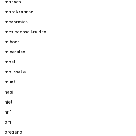
mannen
marokkaanse
mccormick
mexicaanse kruiden
mihoen
mineralen
moet
moussaka
munt
nasi
niet
nr 1
om
oregano