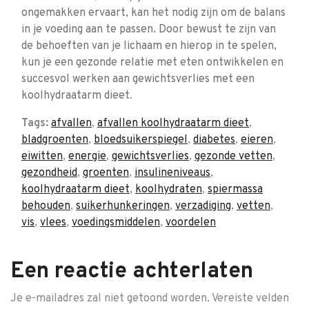
ongemakken ervaart, kan het nodig zijn om de balans
in je voeding aan te passen. Door bewust te zijn van
de behoeften van je lichaam en hierop in te spelen,
kun je een gezonde relatie met eten ontwikkelen en
succesvol werken aan gewichtsverlies met een
koolhydraatarm dieet.
Tags:
afvallen
,
afvallen koolhydraatarm dieet
,
bladgroenten
,
bloedsuikerspiegel
,
diabetes
,
eieren
,
eiwitten
,
energie
,
gewichtsverlies
,
gezonde vetten
,
gezondheid
,
groenten
,
insulineniveaus
,
koolhydraatarm dieet
,
koolhydraten
,
spiermassa
behouden
,
suikerhunkeringen
,
verzadiging
,
vetten
,
vis
,
vlees
,
voedingsmiddelen
,
voordelen
Een reactie achterlaten
Je e-mailadres zal niet getoond worden.
Vereiste velden