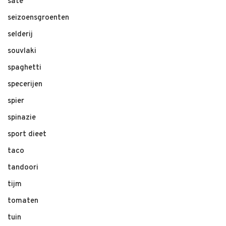
sate
seizoensgroenten
selderij
souvlaki
spaghetti
specerijen
spier
spinazie
sport dieet
taco
tandoori
tijm
tomaten
tuin